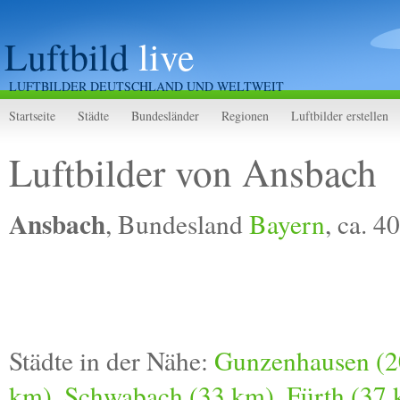
Luftbild
live
LUFTBILDER DEUTSCHLAND UND WELTWEIT
Startseite
Städte
Bundesländer
Regionen
Luftbilder erstellen
Luftbilder von Ansbach
Ansbach
, Bundesland
Bayern
, ca. 
Städte in der Nähe:
Gunzenhausen (2
km)
,
Schwabach (33 km)
,
Fürth (37