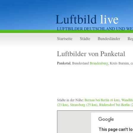
Luftbild
live
LUFTBILDER DEUTSCHLAND UND WE
Startseite
Städte
Bundesländer
Re
Luftbilder von Panketal
Panketal
, Bundesland
Brandenburg
, Kreis Barnim, 
Städte in der Nähe:
Bernau bei Berlin (6 km)
,
Wandlit
(23 km)
,
Strausberg (25 km)
,
Rüdersdorf bei Berlin 
This page can't l