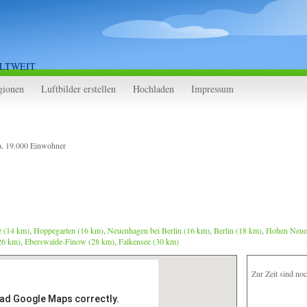
LTWEIT
gionen
Luftbilder erstellen
Hochladen
Impressum
ca. 19.000 Einwohner
z (14 km)
,
Hoppegarten (16 km)
,
Neuenhagen bei Berlin (16 km)
,
Berlin (18 km)
,
Hohen Neue
(26 km)
,
Eberswalde-Finow (28 km)
,
Falkensee (30 km)
Zur Zeit sind no
oad Google Maps correctly.