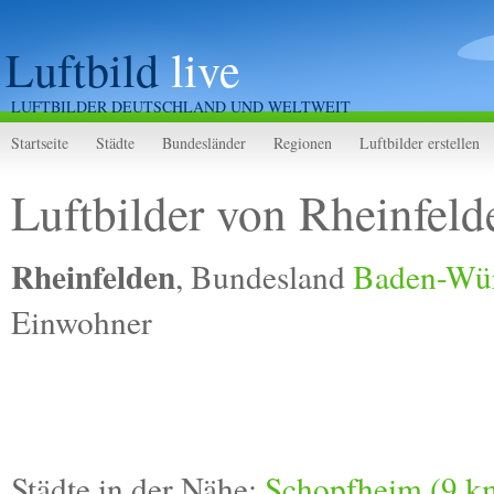
Luftbild
live
LUFTBILDER DEUTSCHLAND UND WELTWEIT
Startseite
Städte
Bundesländer
Regionen
Luftbilder erstellen
Luftbilder von Rheinfeld
Rheinfelden
, Bundesland
Baden-Wü
Einwohner
Städte in der Nähe:
Schopfheim (9 k