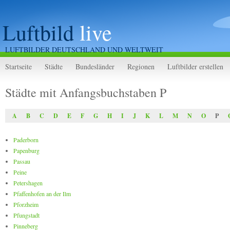
Luftbild
live
LUFTBILDER DEUTSCHLAND UND WELTWEIT
Startseite
Städte
Bundesländer
Regionen
Luftbilder erstellen
Städte mit Anfangsbuchstaben P
A
B
C
D
E
F
G
H
I
J
K
L
M
N
O
P
Paderborn
Papenburg
Passau
Peine
Petershagen
Pfaffenhofen an der Ilm
Pforzheim
Pfungstadt
Pinneberg