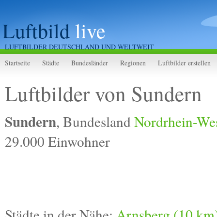
Luftbild
live
LUFTBILDER DEUTSCHLAND UND WELTWEIT
Startseite
Städte
Bundesländer
Regionen
Luftbilder erstellen
Luftbilder von Sundern
Sundern
, Bundesland
Nordrhein-Wes
29.000 Einwohner
Städte in der Nähe:
Arnsberg (10 km